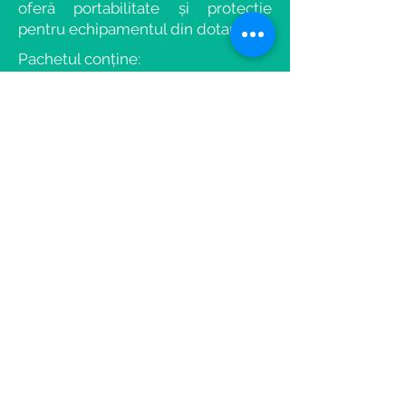
oferă
portabilitate
și protecție
pentru echipamentul din dotare.
Pachetul conține:
Pachetul conține:
- Cameră pentru scanare 3D
Matterport Pro 2
- Încărcător dedicat
- Rucsac transport
- Trepied
- Plăcuță trepied
Garanție oferită de producător: 2 ani
Asistență la instalare inclusă
COMANDĂ
CONTACTEAZĂ-NE