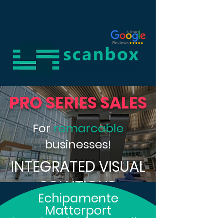
PRO SERIES SALES
For
remarcable
businesses!
INTEGRATED VISUAL
SOLUTIONS
Echipamente
Matterport