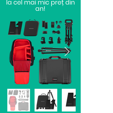
la cel mai mic preț din
an!