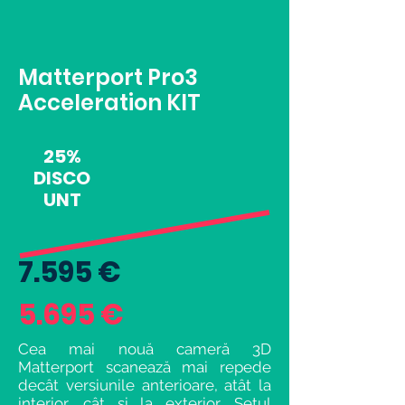
Matterport Pro3
Acceleration KIT
25%
DISCO
UNT
7.595 €
5.695 €
Cea mai nouă cameră 3D
Matterport scanează mai repede
decât versiunile anterioare, atât la
interior, cât și la exterior. Setul